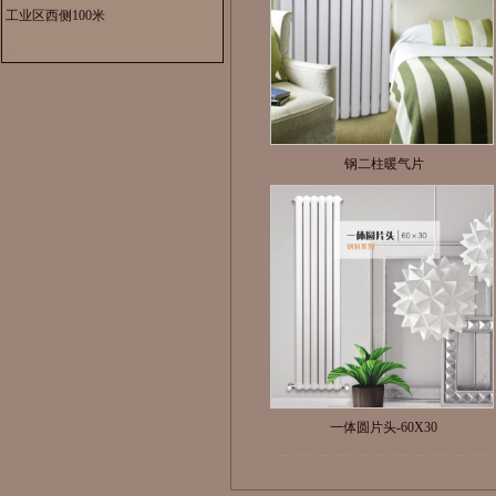
工业区西侧100米
钢二柱暖气片
一体圆片头-60X30